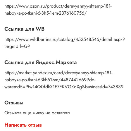
https://www.ozon.ru/product/derevyannyy-shtamp-181-
naboyka-po-tkani-6-3h5-1-sm-2376160756/
Ссылка для WB
https://www.wildberries.ru/catalog/452548546/detail.aspx?
targetUrl=GP
Ссылка для Яндекс.Маркета
https://market.yandex.ru/card/derevyannyy-shtamp-181-
naboyka-po-tkani-63kh51-sm/4487442669?do-
waremd5=Ptw14Q0fdkX1F7EKVGKdXg&businessId=743839
Отзывы
Отзывов еще никто не оставлял
Написать отзыв