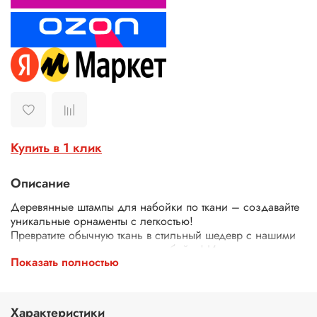
Купить в 1 клик
Описание
Деревянные штампы для набойки по ткани – создавайте
уникальные орнаменты с легкостью!
Превратите обычную ткань в стильный шедевр с нашими
деревянными штампами для набойки! Идеально
Показать полностью
подходят для декора одежды, текстиля, сумок, скатертей
и многого другого.
Почему выбирают наши штампы?
Экологичные – изготовлены из дерева.
Характеристики