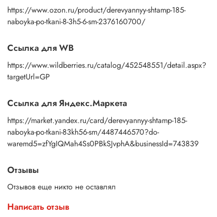
https://www.ozon.ru/product/derevyannyy-shtamp-185-
naboyka-po-tkani-8-3h5-6-sm-2376160700/
Ссылка для WB
https://www.wildberries.ru/catalog/452548551/detail.aspx?
targetUrl=GP
Ссылка для Яндекс.Маркета
https://market.yandex.ru/card/derevyannyy-shtamp-185-
naboyka-po-tkani-83kh56-sm/4487446570?do-
waremd5=zfYgIQMah4Ss0PBkSJvphA&businessId=743839
Отзывы
Отзывов еще никто не оставлял
Написать отзыв