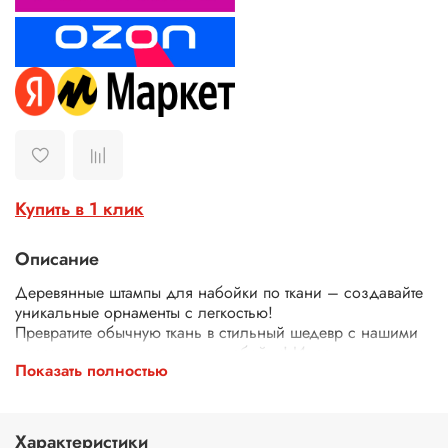
Купить в 1 клик
Описание
Деревянные штампы для набойки по ткани – создавайте
уникальные орнаменты с легкостью!
Превратите обычную ткань в стильный шедевр с нашими
деревянными штампами для набойки! Идеально
Показать полностью
подходят для декора одежды, текстиля, сумок, скатертей
и многого другого.
Почему выбирают наши штампы?
Экологичные – изготовлены из дерева.
Характеристики