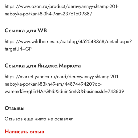
https://www.ozon.ru/product/derevyannyy-shtamp-201-
naboyka-po-tkani-8-3h4-9-sm-2376160938/
Ссылка для WB
https://www.wildberries.ru/catalog/452548368/detail.aspx?
targetUrl=GP
Ссылка для Яндекс.Маркета
https://market.yandex.ru/card/derevyannyy-shtamp-201-
naboyka-po-tkani-83kh49-sm/4487449420?do-
waremd5=rgIErHAsGNbXiduin6rnIQ&businessId=743839
Отзывы
Отзывов еще никто не оставлял
Написать отзыв