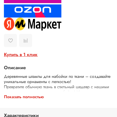
Купить в 1 клик
Описание
Деревянные штампы для набойки по ткани – создавайте
уникальные орнаменты с легкостью!
Превратите обычную ткань в стильный шедевр с нашими
деревянными штампами для набойки! Идеально
Показать полностью
подходят для декора одежды, текстиля, сумок, скатертей
и многого другого.
Почему выбирают наши штампы?
Экологичные – изготовлены из дерева.
Характеристики