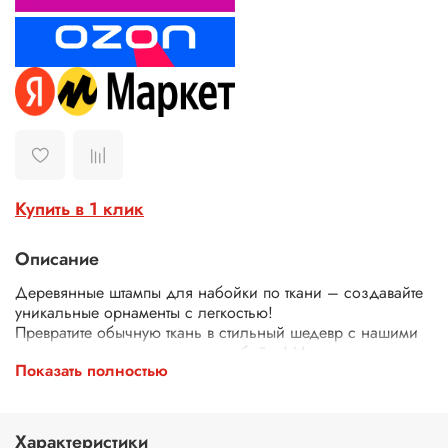
Купить в 1 клик
Описание
Деревянные штампы для набойки по ткани – создавайте
уникальные орнаменты с легкостью!
Превратите обычную ткань в стильный шедевр с нашими
деревянными штампами для набойки! Идеально
Показать полностью
подходят для декора одежды, текстиля, сумок, скатертей
и многого другого.
Почему выбирают наши штампы?
Экологичные – изготовлены из дерева.
Характеристики