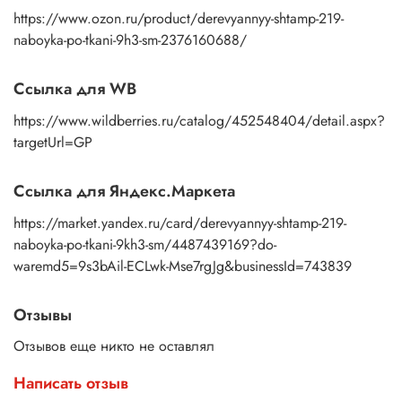
https://www.ozon.ru/product/derevyannyy-shtamp-219-
naboyka-po-tkani-9h3-sm-2376160688/
Ссылка для WB
https://www.wildberries.ru/catalog/452548404/detail.aspx?
targetUrl=GP
Ссылка для Яндекс.Маркета
https://market.yandex.ru/card/derevyannyy-shtamp-219-
naboyka-po-tkani-9kh3-sm/4487439169?do-
waremd5=9s3bAil-ECLwk-Mse7rgJg&businessId=743839
Отзывы
Отзывов еще никто не оставлял
Написать отзыв