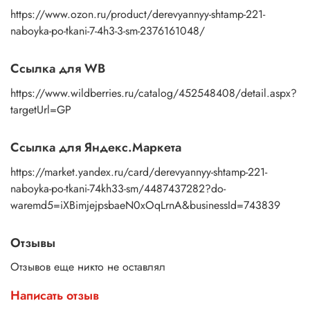
https://www.ozon.ru/product/derevyannyy-shtamp-221-
naboyka-po-tkani-7-4h3-3-sm-2376161048/
Ссылка для WB
https://www.wildberries.ru/catalog/452548408/detail.aspx?
targetUrl=GP
Ссылка для Яндекс.Маркета
https://market.yandex.ru/card/derevyannyy-shtamp-221-
naboyka-po-tkani-74kh33-sm/4487437282?do-
waremd5=iXBimjejpsbaeN0xOqLrnA&businessId=743839
Отзывы
Отзывов еще никто не оставлял
Написать отзыв