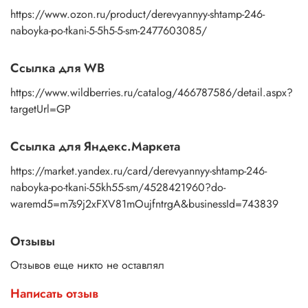
https://www.ozon.ru/product/derevyannyy-shtamp-246-
naboyka-po-tkani-5-5h5-5-sm-2477603085/
Ссылка для WB
https://www.wildberries.ru/catalog/466787586/detail.aspx?
targetUrl=GP
Ссылка для Яндекс.Маркета
https://market.yandex.ru/card/derevyannyy-shtamp-246-
naboyka-po-tkani-55kh55-sm/4528421960?do-
waremd5=m7s9j2xFXV81mOujfntrgA&businessId=743839
Отзывы
Отзывов еще никто не оставлял
Написать отзыв