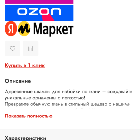
Купить в 1 клик
Описание
Деревянные штампы для набойки по ткани – создавайте
уникальные орнаменты с легкостью!
Превратите обычную ткань в стильный шедевр с нашими
деревянными штампами для набойки! Идеально
Показать полностью
подходят для декора одежды, текстиля, сумок, скатертей
и многого другого.
Почему выбирают наши штампы?
Экологичные – изготовлены из дерева.
Характеристики