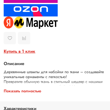
Купить в 1 клик
Описание
Деревянные штампы для набойки по ткани – создавайте
уникальные орнаменты с легкостью!
Превратите обычную ткань в стильный шедевр с нашими
деревянными штампами для набойки! Идеально
Показать полностью
подходят для декора одежды, текстиля, сумок, скатертей
и многого другого.
Почему выбирают наши штампы?
Экологичные – изготовлены из дерева.
Характеристики