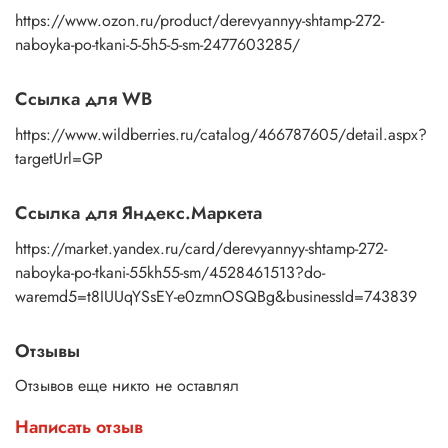
https://www.ozon.ru/product/derevyannyy-shtamp-272-
naboyka-po-tkani-5-5h5-5-sm-2477603285/
Ссылка для WB
https://www.wildberries.ru/catalog/466787605/detail.aspx?
targetUrl=GP
Ссылка для Яндекс.Маркета
https://market.yandex.ru/card/derevyannyy-shtamp-272-
naboyka-po-tkani-55kh55-sm/4528461513?do-
waremd5=t8IUUqYSsEY-e0zmnOSQBg&businessId=743839
Отзывы
Отзывов еще никто не оставлял
Написать отзыв