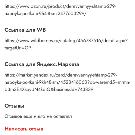
https://www.ozon.ru/product/derevyannyy-shtamp-279-
naboyka-po-tkani-9h4-8-sm-2477603299/
Ссылка для WB
https://www.wildberries.ru/catalog/466787616/detail.aspx?
targetUrl=GP
Ссылка для Яндекс.Маркета
https://market.yandex.ru/card/derevyannyy-shtamp-279-
naboyka-po-tkani-9kh48-sm/4528416068?do-waremd5=mrmn-
U3m3E4XsoyUN4kdiQ&businessId=743839
Отзывы
Отзывов еще никто не оставлял
Написать отзыв