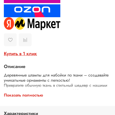
Купить в 1 клик
Описание
Деревянные штампы для набойки по ткани – создавайте
уникальные орнаменты с легкостью!
Превратите обычную ткань в стильный шедевр с нашими
деревянными штампами для набойки! Идеально
Показать полностью
подходят для декора одежды, текстиля, сумок, скатертей
и многого другого.
Почему выбирают наши штампы?
Экологичные – изготовлены из дерева.
Характеристики