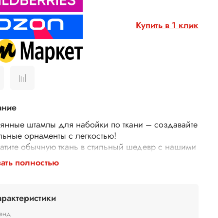
Купить в 1 клик
ание
янные штампы для набойки по ткани – создавайте
льные орнаменты с легкостью!
атите обычную ткань в стильный шедевр с нашими
янными штампами для набойки! Идеально
ать полностью
дят для декора одежды, текстиля, сумок,
тей и многого другого.
у выбирают наши штампы?
арактеристики
гичные – изготовлены из дерева.
й оттиск – резные узоры и орнаменты гарантируют
енд