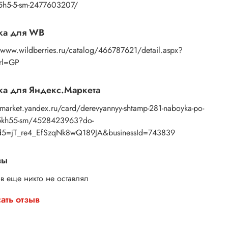
янные штампы для набойки – это просто, красиво
5-5h5-5-sm-2477603207/
логично.
ите свой набор и начните творить уже сегодня!
ка для WB
//www.wildberries.ru/catalog/466787621/detail.aspx?
Url=GP
а для Яндекс.Маркета
/market.yandex.ru/card/derevyannyy-shtamp-281-naboyka-po-
55kh55-sm/4528423963?do-
5=jT_re4_EfSzqNk8wQ189JA&businessId=743839
вы
в еще никто не оставлял
ать отзыв