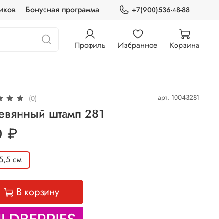
иков
Бонусная программа
+7(900)536-48-88
Профиль
Избранное
Корзина
арт.
10043281
(0)
евянный штамп 281
0 ₽
5,5 см
В корзину