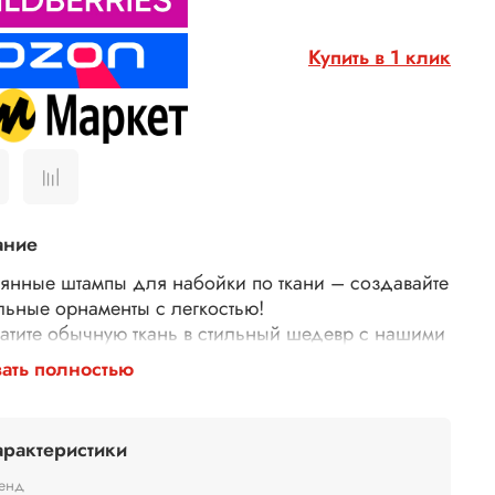
Купить в 1 клик
ание
янные штампы для набойки по ткани – создавайте
льные орнаменты с легкостью!
атите обычную ткань в стильный шедевр с нашими
янными штампами для набойки! Идеально
ать полностью
дят для декора одежды, текстиля, сумок,
тей и многого другого.
у выбирают наши штампы?
арактеристики
гичные – изготовлены из дерева.
й оттиск – резные узоры и орнаменты гарантируют
енд