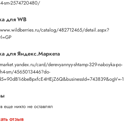
янные штампы для набойки – это просто, красиво
4h4-sm-2574720480/
логично.
ите свой набор и начните творить уже сегодня!
ка для WB
//www.wildberries.ru/catalog/482712465/detail.aspx?
Url=GP
а для Яндекс.Маркета
/market.yandex.ru/card/derevyannyy-shtamp-329-naboyka-po-
4kh4-sm/4565013446?do-
5=90dB1i6beBpxfcE4HEjZ6Q&businessId=743839&ogV=-1
вы
в еще никто не оставлял
ать отзыв