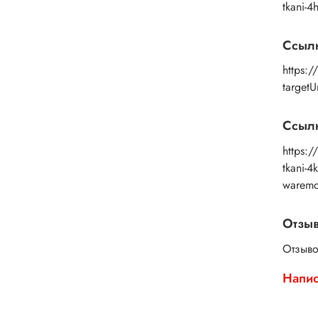
Дерев
tkani-
и эко
Выбер
Ссыл
https:
target
Ссылк
https:/
tkani-
waremd
Отзы
Отзыво
Напис