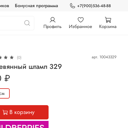
иков
Бонусная программа
+7(900)536-48-88
Профиль
Избранное
Корзина
арт.
10043329
(0)
евянный штамп 329
0 ₽
см
В корзину