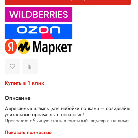
Купить в 1 клик
Описание
Деревянные штампы для набойки по ткани – создавайте
уникальные орнаменты с легкостью!
Превратите обычную ткань в стильный шедевр с нашими
деревянными штампами для набойки! Идеально
Показать полностью
подходят для декора одежды, текстиля, сумок, скатертей