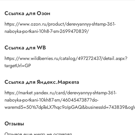
Деревянные штампы для набойки – это просто, красиво
и экологично.
Ссылка для Озон
Выберите свой набор и начните творить уже сегодня!
https://www.ozon.ru/product/derevyannyy-shtamp-361-
naboyka-po-tkani-10h8-7-sm-2699470839/
Ссылка для WB
https://www.wildberries.ru/catalog/497272437/detail.aspx?
targetUrl=GP
Ссылка для Яндекс.Маркета
https://market.yandex.ru/card/derevyannyy-shtamp-361-
naboyka-po-tkani-10kh87-sm/4604547387?do-
waremd5=50Ys7dpTeLX7hqc9oIpGAQ&businessId=743839&og
Отзывы
Отзывов еще никто не оставлял