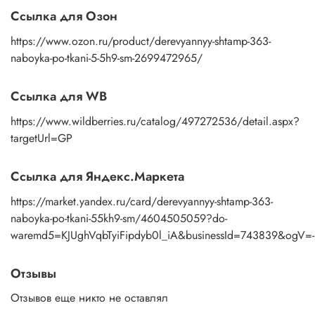
и экологично.
Ссылка для Озон
Выберите свой набор и начните творить уже сегодня!
https://www.ozon.ru/product/derevyannyy-shtamp-363-
naboyka-po-tkani-5-5h9-sm-2699472965/
Ссылка для WB
https://www.wildberries.ru/catalog/497272536/detail.aspx?
targetUrl=GP
Ссылка для Яндекс.Маркета
https://market.yandex.ru/card/derevyannyy-shtamp-363-
naboyka-po-tkani-55kh9-sm/4604505059?do-
waremd5=KJUghVqbTyiFipdyb0l_iA&businessId=743839&ogV=-
Отзывы
Отзывов еще никто не оставлял