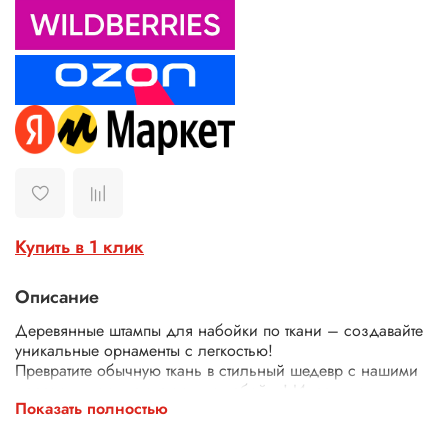
Купить в 1 клик
Описание
Деревянные штампы для набойки по ткани – создавайте
уникальные орнаменты с легкостью!
Превратите обычную ткань в стильный шедевр с нашими
деревянными штампами для набойки! Идеально
Показать полностью
подходят для декора одежды, текстиля, сумок, скатертей
и многого другого.