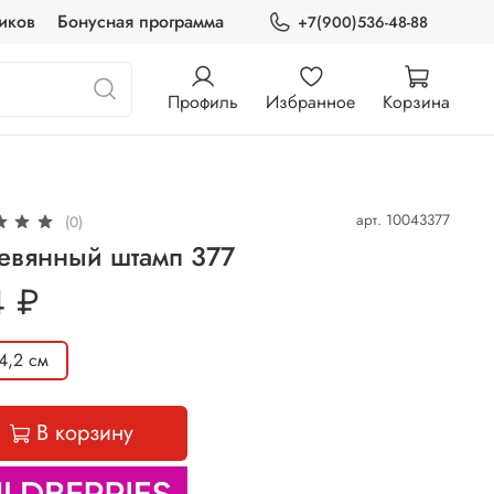
иков
Бонусная программа
+7(900)536-48-88
Профиль
Избранное
Корзина
арт.
10043377
(0)
евянный штамп 377
4 ₽
4,2 см
В корзину