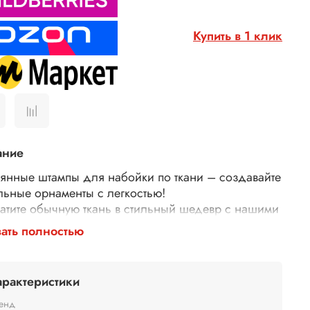
Купить в 1 клик
ание
янные штампы для набойки по ткани – создавайте
льные орнаменты с легкостью!
атите обычную ткань в стильный шедевр с нашими
янными штампами для набойки! Идеально
ать полностью
дят для декора одежды, текстиля, сумок,
тей и многого другого.
у выбирают наши штампы?
арактеристики
гичные – изготовлены из дерева.
й оттиск – резные узоры и орнаменты гарантируют
енд