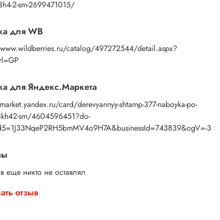
янные штампы для набойки – это просто, красиво
5-3h4-2-sm-2699471015/
логично.
ите свой набор и начните творить уже сегодня!
ка для WB
//www.wildberries.ru/catalog/497272544/detail.aspx?
Url=GP
а для Яндекс.Маркета
/market.yandex.ru/card/derevyannyy-shtamp-377-naboyka-po-
53kh42-sm/4604596451?do-
d5=1J33NqeP2RH5bmMV4o9H7A&businessId=743839&ogV=-3
вы
в еще никто не оставлял
ать отзыв