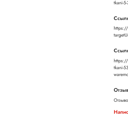
Дерев
tkani-
и эко
Выбер
Ссыл
https:
target
Ссылк
https:/
tkani-
warem
Отзы
Отзыво
Напис