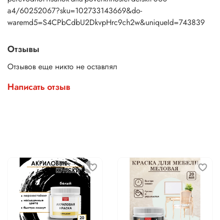
a4/60252067?sku=102733143669&do-
waremd5=S4CPbCdbU2DkvpHrc9ch2w&uniqueId=743839
Отзывы
Отзывов еще никто не оставлял
Написать отзыв