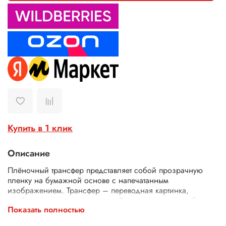
Купить в 1 клик
Описание
Плёночный трансфер представляет собой прозрачную
пленку на бумажной основе с напечатанным
изображением. Трансфер – переводная картинка,
изображение, с его помощью Ваше изделие приобретет
Показать полностью
неповторимость и уникальность. Трансферной бумагой
можно заменить декупажные карты, рисовую бумагу для