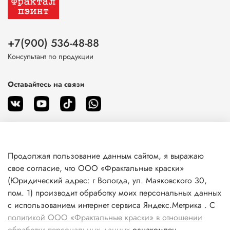
+7(900) 536-48-88
Консультант по продукции
Оставайтесь на связи
Продолжая пользование данным сайтом, я выражаю
О магазине
свое согласие, что ООО «Фрактальные краски»
(Юридический адрес: г Вологда, ул. Маяковского 30,
пом. 1) производит обработку моих персональных данных
Клиентам
с использованием интернет сервиса Яндекс.Метрика . С
политикой ООО «Фрактальные краски» в отношении
Информация
обработки персональных данных
ознакомлен.