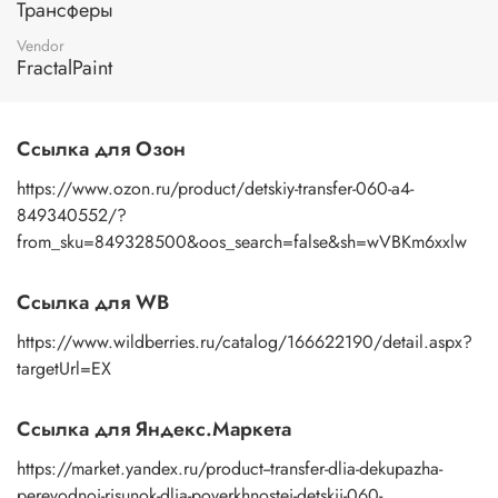
Трансферы
изображение к поверхности и, плотно прижимая
пальцами бумажную основу, сдвигаете ее на себя.
Vendor
Рисунок остается на изделии. Сразу после нанесения
FractalPaint
удалите лишнюю влагу и воздух бумажным полотенцем
или кусочком сухой ткани. После чего покройте
изображение любым покрывным лаком. Отлично
Ссылка для Озон
подойдет акриловый лак на водной основе, матовый,
глянцевый, полуглянцевый.
https://www.ozon.ru/product/detskiy-transfer-060-a4-
849340552/?
from_sku=849328500&oos_search=false&sh=wVBKm6xxlw
Ссылка для WB
https://www.wildberries.ru/catalog/166622190/detail.aspx?
targetUrl=EX
Ссылка для Яндекс.Маркета
https://market.yandex.ru/product--transfer-dlia-dekupazha-
perevodnoi-risunok-dlia-poverkhnostei-detskii-060-