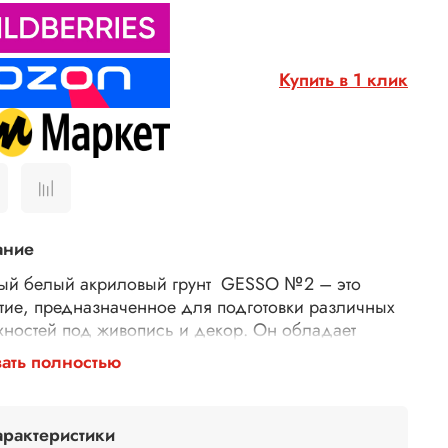
Купить в 1 клик
ание
ый белый акриловый грунт GESSO №2 – это
тие, предназначенное для подготовки различных
хностей под живопись и декор. Он обладает
ной адгезией к различным материалам, таким как
ать полностью
, холст, картон, металл, пластик. Грунт имеет
одную консистенцию, легко наносится с помощью
тической кисти. После высыхания образует
арактеристики
ое, гладкое и ровное покрытие. Его белый цвет