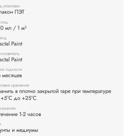
бствует улучшению распределения цвета
д упаковки
лакон ПЭТ
дующих слоев, делая их более яркими и
енными. Акриловый грунт отличается быстрой
сход
й, высокой устойчивостью к внешним
0 мл / 1 м²
йствиям. Эластичный после высыхания.
енд
в: акриловая дисперсия, наполнитель,
actal Paint
иональные добавки.
готовитель
actal Paint
ок годности
 месяцев
ловия хранения
анить в плотно закрытой таре при температуре
 +5°С до +25°С
сыхание
течение 1-2 часов
п
унты и медиумы