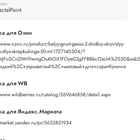
ndor
actalPaint
ка для Озон
/www.ozon.ru/product/belyy-grunt-gesso-2-zhidkiy-ukryvistyy-
y-dlya-skrapbukinga-50-ml-1727140304/?
6tJFoSCn2IWtTIwmgOs4hOX1FOye02gFFBBbcOsolA%253D&asb2=
дкий%2C+укрывистый%2C+матовый+для+скрапбукинга
ка для WB
//www.wildberries.ru/catalog/269646858/detail.aspx
а для Яндекс.Маркета
//market.yandex.ru/pr/5632851934
вы