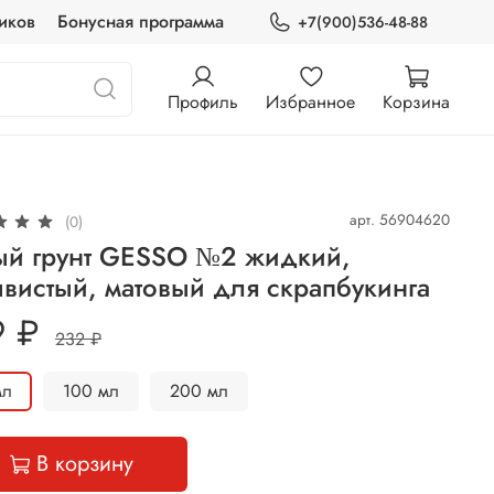
иков
Бонусная программа
+7(900)536-48-88
Профиль
Избранное
Корзина
арт.
56904620
(0)
ый грунт GESSO №2 жидкий,
вистый, матовый для скрапбукинга
9 ₽
232 ₽
мл
100 мл
200 мл
В корзину