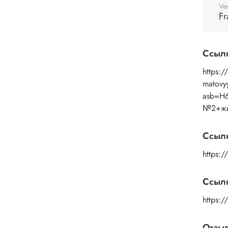
Ve
Fr
Ссыл
https:/
matovy
asb=H
№2+жи
Ссыл
https:
Ссылк
https:
Отзы