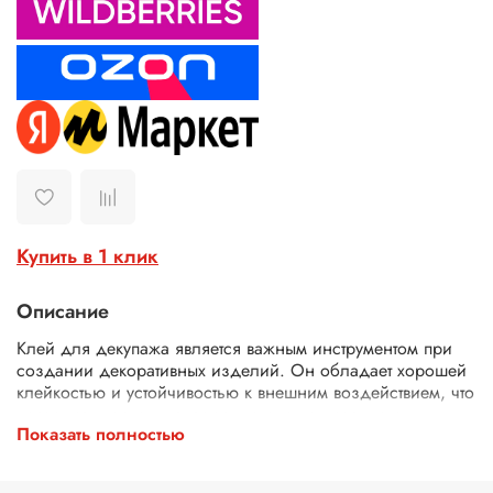
Купить в 1 клик
Описание
Клей для декупажа является важным инструментом при
создании декоративных изделий. Он обладает хорошей
клейкостью и устойчивостью к внешним воздействием, что
позволяет достичь качественного и долговечного
Показать полностью
результата. Клей для декупажа используется для
склеивания различных материалов при декорировании
изделий. Он позволяет приклеивать изображения,