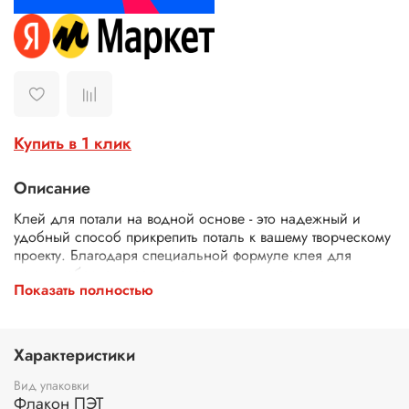
Купить в 1 клик
Описание
Клей для потали на водной основе - это надежный и
удобный способ прикрепить поталь к вашему творческому
проекту. Благодаря специальной формуле клея для
потали, обеспечивается прочное и долговечное
Показать полностью
крепление потали любого размера и формы. Клей скотч
жидкий легко наносится на поверхность, обеспечивая
идеальное прилегание потали без образования пузырей
или складок.
Характеристики
Клей для потали прозрачный позволяет сохранить
Вид упаковки
естественный вид потали, не создавая неприятных следов
Флакон ПЭТ