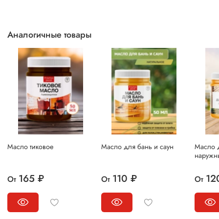
Аналогичные товары
Масло тиковое
Масло для бань и саун
Масло 
наружн
165 ₽
110 ₽
12
От
От
От