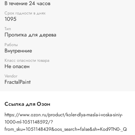
В течение 24 часов
Срок годности в днях
1095
Тип
Пропитка для дерева
Работы
Внутренние
Класс опасности товара
Не опасен
Vendor
FractalPaint
Ссылка для Озон
https://www.ozon.ru/product/koler-dlya-masla-i-voska-siniy-
1000-ml-1051148592/?
from_sku=1051148439&oos_search=false&sh=Kod9TN0-_Q