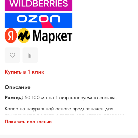
Купить в 1 клик
Описание
Расход:
50-100 мл на 1 литр колеруемого состава.
Колер на натуральной основе предназначен для
подкрашивания
масел
и
восков для дерева, подходит
для внутренних и наружных работ. Насыщенность цвета
Показать полностью
на поверхности зависит от породы древесины, ее
влажности и качества подготовки. Рекомендуется