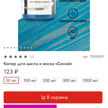
арт.
73500047
(0)
Колер для масла и воска «Синий»
123 ₽
50 мл
100 мл
250 мл
500 мл
1000 мл
В корзину