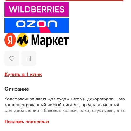
Купить в 1 клик
Описание
Колеровочная паста для художников и декораторов— это
концентрированный чистый пигмент, предназначенный
для добавления в базовые краски, лаки, штукатурки, гипс
или другие материалы с целью получения нужного
Показать полностью
оттенка.