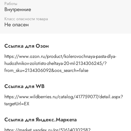
Работы
Внутренние
Класс опасности товара
Не опасен
Ссылка для Озон
https://www.ozon.ru/product/kolerovochnaya-pasta-dlya-
hudozhnikov-zolotisto-zheltaya-20-ml-2134306245/?
from_sku=2134306092&oos_search=false
Ссылка для WB
https://www.wildberries.ru/catalog/417759077/detail.aspx?
targetUrl=EX
Ссылка для Яндекс.Маркета
https://market.yandex.ru/pr/51614010258?