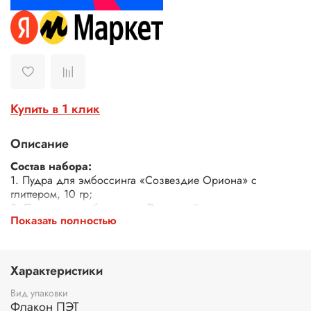
Купить в 1 клик
Описание
Cостав набора:
1. Пудра для эмбоссинга «Созвездие Ориона» с
глиттером, 10 гр;
2. Пудра для эмбоссинга «Лимонный пирог» с глиттером,
Показать полностью
10 гр;
3. Пудра для эмбоссинга «Клубничный джем» с
глиттером, 10 гр;
4. Пудра для эмбоссинга «Весенняя зелень» с глиттером,
Характеристики
10 гр.
Вид упаковки
Пудра для эмбоссинга от Fractal Paint предназначена для
Флакон ПЭТ