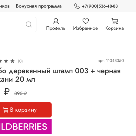
иков
Бонусная программа
+7(900)536-48-88
Профиль
Избранное
Корзина
арт.
11043050
(0)
бо деревянный штамп 003 + черная
кани 20 мл
 ₽
395 ₽
В корзину