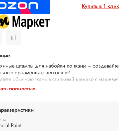
Купить в 1 клик
ание
янные штампы для набойки по ткани – создавайте
льные орнаменты с легкостью!
атите обычную ткань в стильный шедевр с нашими
янными штампами для набойки! Идеально
ать полностью
дят для декора одежды, текстиля, сумок,
тей и многого другого.
у выбирают наши штампы?
арактеристики
гичные – изготовлены из дерева.
й оттиск – резные узоры и орнаменты гарантируют
енд
actal Paint
атный и красивый рисунок.