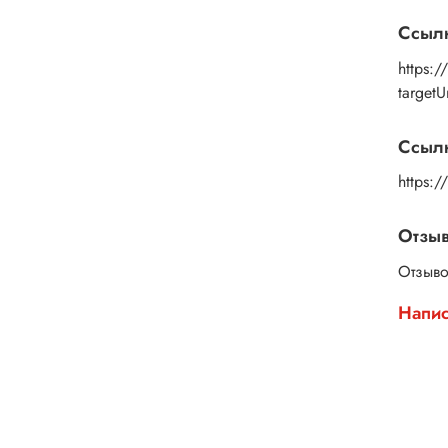
Выбер
Ссыл
https:
target
Ссылк
https:
Отзы
Отзыво
Напис