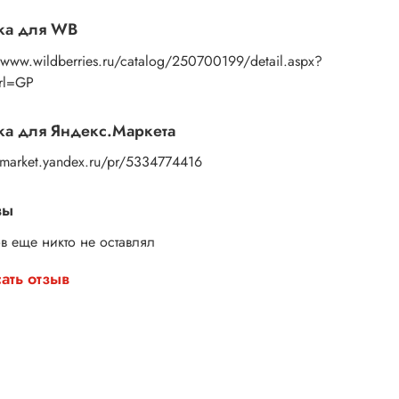
ите свой набор и начните творить уже сегодня!
ка для WB
//www.wildberries.ru/catalog/250700199/detail.aspx?
Url=GP
а для Яндекс.Маркета
//market.yandex.ru/pr/5334774416
вы
в еще никто не оставлял
ать отзыв