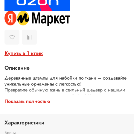
Купить в 1 клик
Описание
Деревянные штампы для набойки по ткани – создавайте
уникальные орнаменты с легкостью!
Превратите обычную ткань в стильный шедевр с нашими
деревянными штампами для набойки! Идеально
Показать полностью
подходят для декора одежды, текстиля, сумок, скатертей
и многого другого.
Почему выбирают наши штампы?
Экологичные – изготовлены из дерева.
Характеристики
Четкий оттиск – резные узоры и орнаменты гарантируют
аккуратный и красивый рисунок.
Бренд