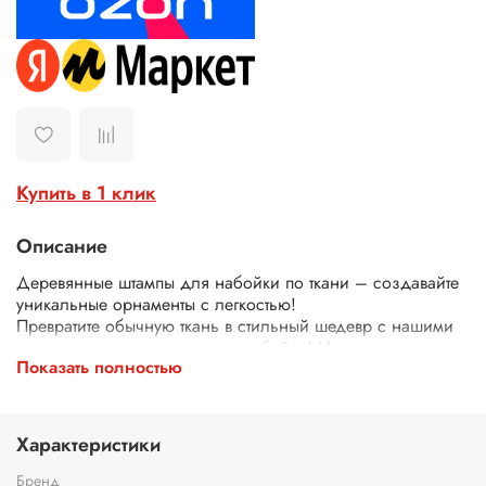
Купить в 1 клик
Описание
Деревянные штампы для набойки по ткани – создавайте
уникальные орнаменты с легкостью!
Превратите обычную ткань в стильный шедевр с нашими
деревянными штампами для набойки! Идеально
Показать полностью
подходят для декора одежды, текстиля, сумок, скатертей
и многого другого.
Почему выбирают наши штампы?
Экологичные – изготовлены из дерева.
Характеристики
Четкий оттиск – резные узоры и орнаменты гарантируют
аккуратный и красивый рисунок.
Бренд