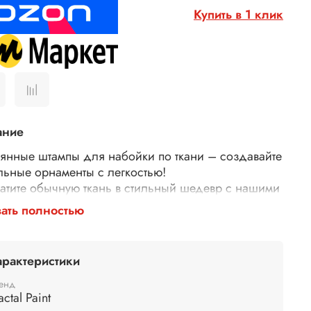
Купить в 1 клик
ание
янные штампы для набойки по ткани – создавайте
льные орнаменты с легкостью!
атите обычную ткань в стильный шедевр с нашими
янными штампами для набойки! Идеально
ать полностью
дят для декора одежды, текстиля, сумок,
тей и многого другого.
у выбирают наши штампы?
арактеристики
гичные – изготовлены из дерева.
й оттиск – резные узоры и орнаменты гарантируют
енд
actal Paint
атный и красивый рисунок.