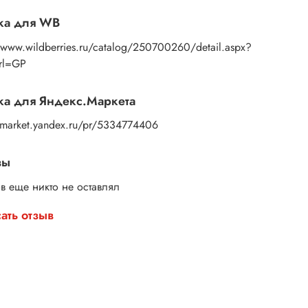
ите свой набор и начните творить уже сегодня!
ка для WB
//www.wildberries.ru/catalog/250700260/detail.aspx?
Url=GP
а для Яндекс.Маркета
//market.yandex.ru/pr/5334774406
вы
в еще никто не оставлял
ать отзыв