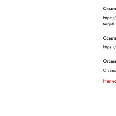
Выбер
Ссыл
https:
target
Ссылк
https:
Отзы
Отзыво
Напис