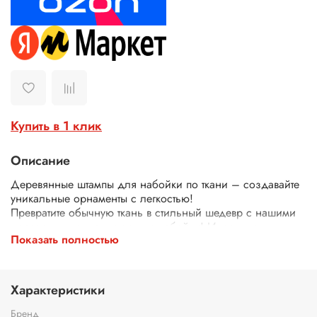
Купить в 1 клик
Описание
Деревянные штампы для набойки по ткани – создавайте
уникальные орнаменты с легкостью!
Превратите обычную ткань в стильный шедевр с нашими
деревянными штампами для набойки! Идеально
Показать полностью
подходят для декора одежды, текстиля, сумок, скатертей
и многого другого.
Почему выбирают наши штампы?
Экологичные – изготовлены из дерева.
Характеристики
Четкий оттиск – резные узоры и орнаменты гарантируют
аккуратный и красивый рисунок.
Бренд