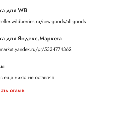
ите свой набор и начните творить уже сегодня!
ка для WB
/seller.wildberries.ru/new-goods/all-goods
а для Яндекс.Маркета
//market.yandex.ru/pr/5334774362
вы
в еще никто не оставлял
ать отзыв