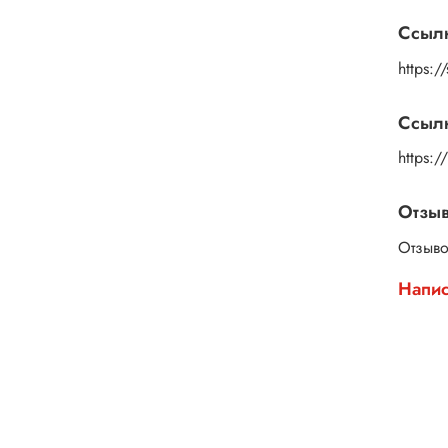
Выбер
Ссыл
https:/
Ссылк
https:
Отзы
Отзыво
Напис