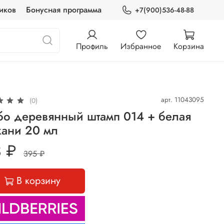
иков
Бонусная программа
+7(900)536-48-88
Профиль
Избранное
Корзина
арт.
11043095
(0)
бо деревянный штамп 014 + белая
кани 20 мл
 ₽
395 ₽
В корзину