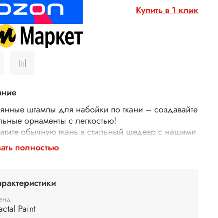
Купить в 1 клик
ание
янные штампы для набойки по ткани – создавайте
льные орнаменты с легкостью!
атите обычную ткань в стильный шедевр с нашими
янными штампами для набойки! Идеально
ать полностью
дят для декора одежды, текстиля, сумок,
тей и многого другого.
у выбирают наши штампы?
арактеристики
гичные – изготовлены из дерева.
й оттиск – резные узоры и орнаменты гарантируют
енд
actal Paint
атный и красивый рисунок.