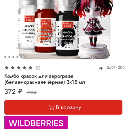
арт.
55014006
(0)
Комбо красок для аэрографа
(белая+красная+чёрная) 3х15 мл
372 ₽
413 ₽
В корзину