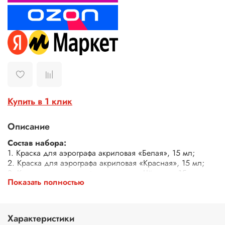
Купить в 1 клик
Описание
Состав набора:
1. Краска для аэрографа акриловая «Белая», 15 мл;
2. Краска для аэрографа акриловая «Красная», 15 мл;
3. Краска для аэрографа акриловая «Чёрная», 15 мл.
Показать полностью
Акриловая краска для аэрографа - это незаменимый
инструмент для всех художников и творческих людей,
желающих добавить яркости и оригинальности своим
Характеристики
работам. Акриловая краска для аэрографа является