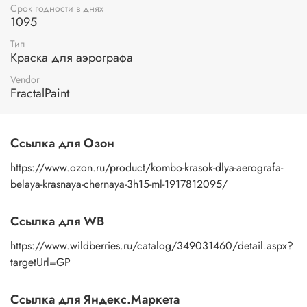
Срок годности в днях
аэрограф и расходные материалы для предотвращения
1095
застывания краски внутри инструмента.
Тип
Позвольте себе полностью раскрыть свое творчество и
Краска для аэрографа
создавать невероятные произведения искусства с
помощью наших акриловых красок по для аэрографа.
Vendor
Будьте уверены, что каждая ваша работа будет настоящим
FractalPaint
произведением искусства, которое привлечет восхищение
окружающих.
Ссылка для Озон
https://www.ozon.ru/product/kombo-krasok-dlya-aerografa-
belaya-krasnaya-chernaya-3h15-ml-1917812095/
Ссылка для WB
https://www.wildberries.ru/catalog/349031460/detail.aspx?
targetUrl=GP
Ссылка для Яндекс.Маркета