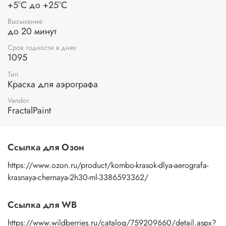
+5°С до +25°С
После окончания работы, важно тщательно закрыть банку
с краской, чтобы сохранить ее свойства и качество.
Высыхание
Помимо этого, рекомендуется тщательно очистить
до 20 минут
аэрограф и расходные материалы для предотвращения
Срок годности в днях
застывания краски внутри инструмента.
1095
Позвольте себе полностью раскрыть свое творчество и
Тип
создавать невероятные произведения искусства с
Краска для аэрографа
помощью наших акриловых красок по для аэрографа.
Будьте уверены, что каждая ваша работа будет настоящим
Vendor
произведением искусства, которое привлечет восхищение
FractalPaint
окружающих.
Ссылка для Озон
https://www.ozon.ru/product/kombo-krasok-dlya-aerografa-
krasnaya-chernaya-2h30-ml-3386593362/
Ссылка для WB
https://www.wildberries.ru/catalog/759209660/detail.aspx?