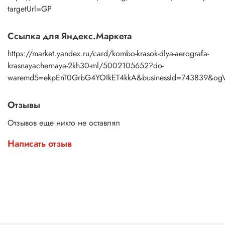
targetUrl=GP
Ссылка для Яндекс.Маркета
https://market.yandex.ru/card/kombo-krasok-dlya-aerografa-
krasnayachernaya-2kh30-ml/5002105652?do-
waremd5=ekpEnT0GrbG4YOIkET4kkA&businessId=743839&og
Отзывы
Отзывов еще никто не оставлял
Написать отзыв