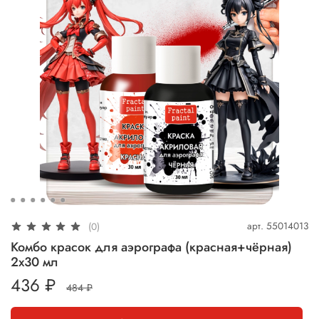
арт.
55014013
(0)
Комбо красок для аэрографа (красная+чёрная)
2х30 мл
436 ₽
484 ₽