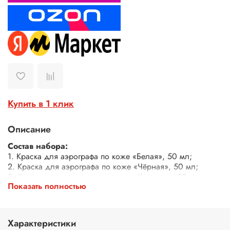
Купить в 1 клик
Описание
Состав набора:
1. Краска для аэрографа по коже «Белая», 50 мл;
2. Краска для аэрографа по коже «Чёрная», 50 мл;
3. Краска для аэрографа по коже «Красная», 50 мл.
Показать полностью
Акриловая краска для аэрографа для кожи - это
незаменимый инструмент для всех художников и
творческих людей, желающих добавить яркости и
Характеристики
оригинальности своим кастомным работам. Наша краска