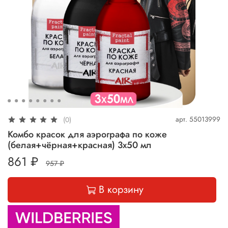
арт.
55013999
(0)
Комбо красок для аэрографа по коже
(белая+чёрная+красная) 3х50 мл
861 ₽
957 ₽
В корзину