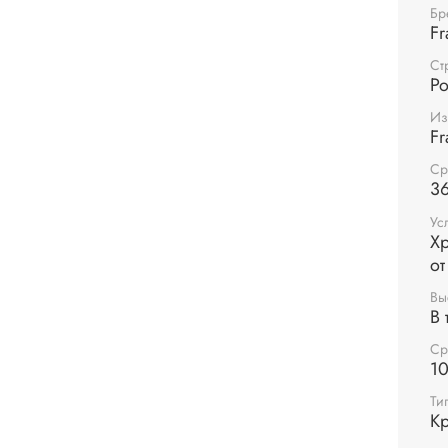
Бр
Fr
Ст
Р
Из
Fr
Ср
36
Ус
Хр
от
Вы
В 
Ср
1
Ти
Кр