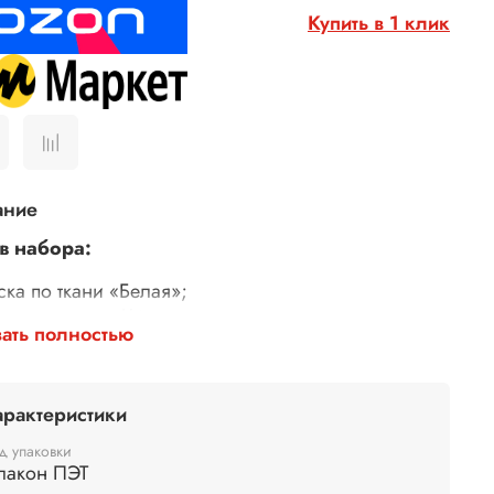
Купить в 1 клик
ание
в набора:
ска по ткани «Белая»;
ска по ткани «Чёрная»;
ать полностью
нт для красок по ткани «Белый».
 банок: 100 мл.
арактеристики
д упаковки
лакон ПЭТ