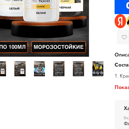
Опис
Соста
1. Кра
2. Кра
Показ
3. Гру
Объем
Х
Ви
Ф