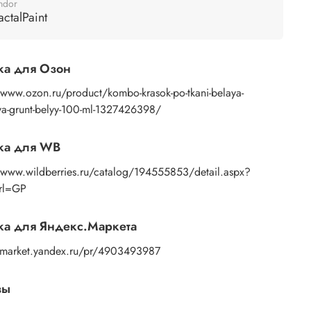
ndor
actalPaint
ка для Озон
/www.ozon.ru/product/kombo-krasok-po-tkani-belaya-
ya-grunt-belyy-100-ml-1327426398/
ка для WB
//www.wildberries.ru/catalog/194555853/detail.aspx?
Url=GP
а для Яндекс.Маркета
//market.yandex.ru/pr/4903493987
вы