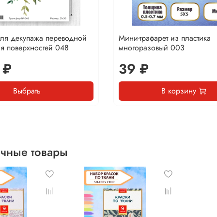
для декупажа переводной
Мини-трафарет из пластика
я поверхностей 048
многоразовый 003
 ₽
39 ₽
Выбрать
В корзину
чные товары