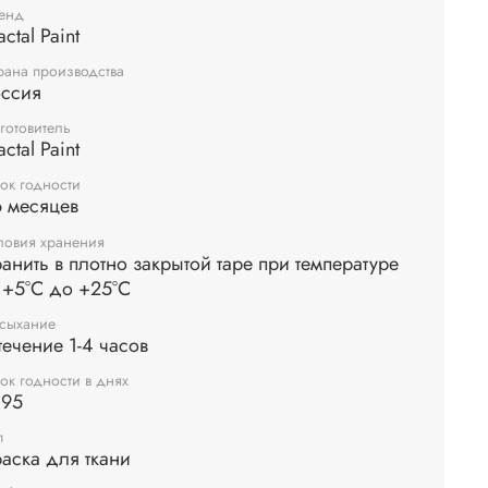
енд
actal Paint
рана производства
оссия
готовитель
actal Paint
ок годности
 месяцев
ловия хранения
анить в плотно закрытой таре при температуре
 +5°С до +25°С
сыхание
течение 1-4 часов
ок годности в днях
095
п
аска для ткани