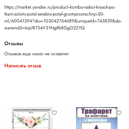
https://market.yandex.ru/product--kombo-nabor-krasok-po-
tkani-zoloto-potal-serebro-potal-grunt-prozrachnyi-50-
ml/60041394?sku=103042764689&uniqueId=743839&do-
waremd5=kqUR754V31Ng8k8GgO2ZYQ
Отзывы
Отзывов еще никто не оставлял
Написать отзыв