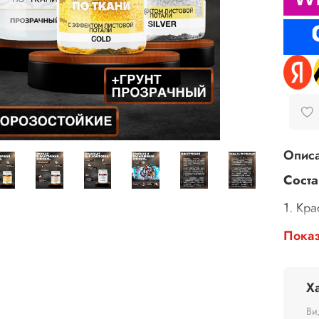
Опис
Соста
1. Кра
2. Кра
Показ
«Сере
3. Гр
Объем
Х
Ви