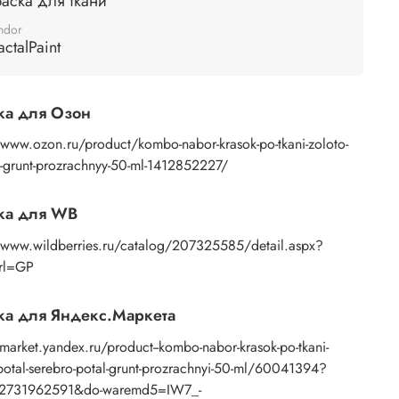
аска для ткани
ndor
actalPaint
ка для Озон
/www.ozon.ru/product/kombo-nabor-krasok-po-tkani-zoloto-
-grunt-prozrachnyy-50-ml-1412852227/
ка для WB
//www.wildberries.ru/catalog/207325585/detail.aspx?
Url=GP
а для Яндекс.Маркета
/market.yandex.ru/product--kombo-nabor-krasok-po-tkani-
potal-serebro-potal-grunt-prozrachnyi-50-ml/60041394?
02731962591&do-waremd5=IW7_-