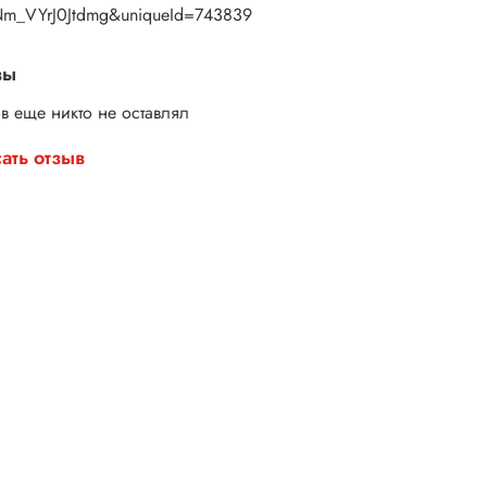
m_VYrJ0Jtdmg&uniqueId=743839
вы
в еще никто не оставлял
ать отзыв