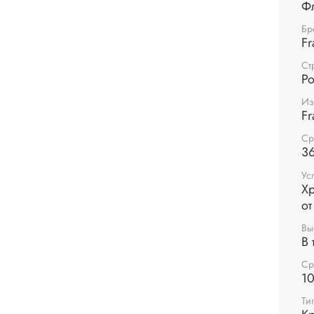
Ф
Бр
Fr
Ст
Р
Из
Fr
Ср
36
Ус
Хр
от
Вы
В 
Ср
1
Ти