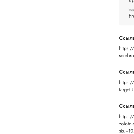
Кр
Ve
Fr
Ссыл
https:/
serebro
Ссыл
https:
target
Ссылк
https:/
zoloto-
sku=1