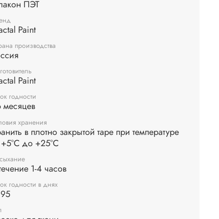
лакон ПЭТ
енд
actal Paint
рана производства
оссия
готовитель
actal Paint
ок годности
 месяцев
ловия хранения
анить в плотно закрытой таре при температуре
 +5°С до +25°С
сыхание
течение 1-4 часов
ок годности в днях
095
п