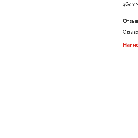
qGcmN
Отзы
Отзыво
Напис