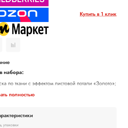
Купить в 1 клик
ание
в набора:
ска по ткани с эффектом листовой потали «Золото»;
ска по ткани с эффектом листовой потали
ать полностью
бро»;
унт для красок по ткани «Прозрачный».
 банок: 50 мл.
арактеристики
д упаковки