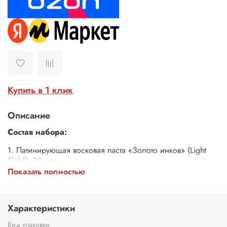
Купить в 1 клик
Описание
Состав набора:
1. Патинирующая восковая паста «Золото инков» (Light
Gold), 20 мл;
2. Патинирующая восковая паста «Античное золото» (Light
Показать полностью
Gold), 20 мл.
Патинирующая восковая паста густая, отличается высокой
Характеристики
концентрацией пигмента, что позволяет достичь
насыщенного цвета. Воск имеет мерцающий
Вид упаковки