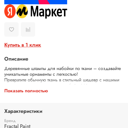
Купить в 1 клик
Описание
Деревянные штампы для набойки по ткани – создавайте
уникальные орнаменты с легкостью!
Превратите обычную ткань в стильный шедевр с нашими
деревянными штампами для набойки! Идеально
Показать полностью
подходят для декора одежды, текстиля, сумок, скатертей
и многого другого.
Почему выбирают наши штампы?
Экологичные – изготовлены из дерева.
Характеристики
Четкий оттиск – резные узоры и орнаменты гарантируют
аккуратный и красивый рисунок.
Бренд
Эргономичная форма для комфортного нанесения.
Fractal Paint