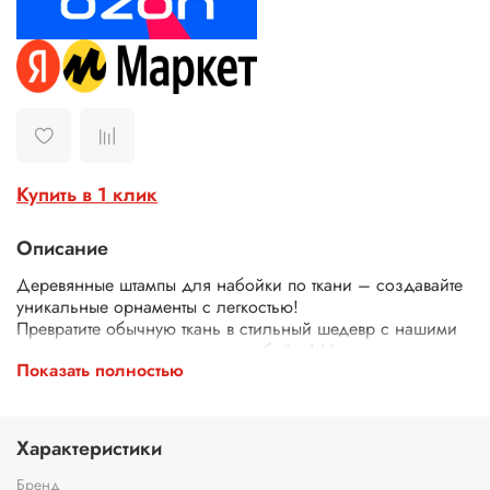
Купить в 1 клик
Описание
Деревянные штампы для набойки по ткани – создавайте
уникальные орнаменты с легкостью!
Превратите обычную ткань в стильный шедевр с нашими
деревянными штампами для набойки! Идеально
Показать полностью
подходят для декора одежды, текстиля, сумок, скатертей
и многого другого.
Почему выбирают наши штампы?
Экологичные – изготовлены из дерева.
Характеристики
Четкий оттиск – резные узоры и орнаменты гарантируют
аккуратный и красивый рисунок.
Бренд