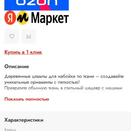
Купить в 1 клик
Описание
Деревянные штампы для набойки по ткани – создавайте
уникальные орнаменты с легкостью!
Превратите обычную ткань в стильный шедевр с нашими
деревянными штампами для набойки! Идеально
Показать полностью
подходят для декора одежды, текстиля, сумок, скатертей
и многого другого.
Почему выбирают наши штампы?
Экологичные – изготовлены из дерева.
Характеристики
Четкий оттиск – резные узоры и орнаменты гарантируют
аккуратный и красивый рисунок.
Бренд