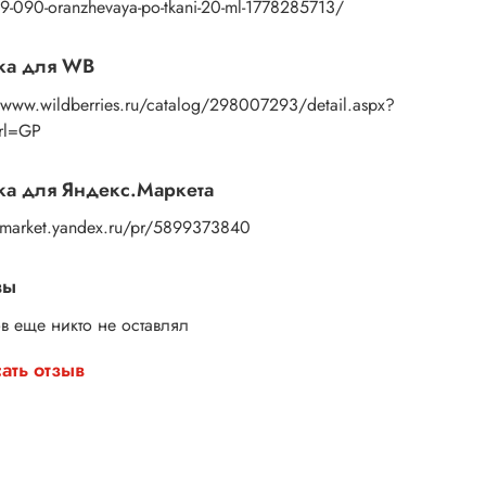
янные штампы для набойки – это просто, красиво
9-090-oranzhevaya-po-tkani-20-ml-1778285713/
логично.
ите свой набор и начните творить уже сегодня!
ка для WB
//www.wildberries.ru/catalog/298007293/detail.aspx?
Url=GP
а для Яндекс.Маркета
//market.yandex.ru/pr/5899373840
вы
в еще никто не оставлял
ать отзыв