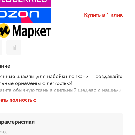
Купить в 1 клик
ание
янные штампы для набойки по ткани – создавайте
льные орнаменты с легкостью!
атите обычную ткань в стильный шедевр с нашими
янными штампами для набойки! Идеально
ать полностью
дят для декора одежды, текстиля, сумок,
тей и многого другого.
у выбирают наши штампы?
арактеристики
гичные – изготовлены из дерева.
й оттиск – резные узоры и орнаменты гарантируют
енд