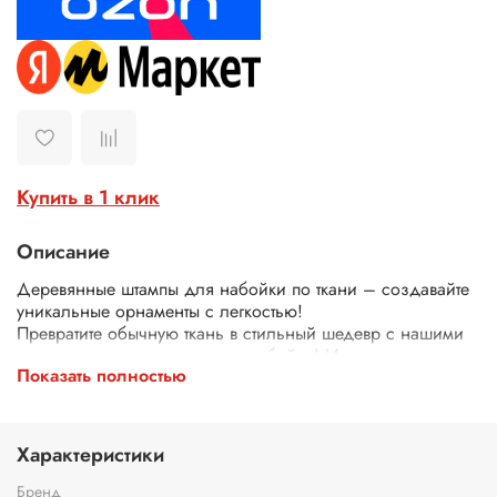
Купить в 1 клик
Описание
Деревянные штампы для набойки по ткани – создавайте
уникальные орнаменты с легкостью!
Превратите обычную ткань в стильный шедевр с нашими
деревянными штампами для набойки! Идеально
Показать полностью
подходят для декора одежды, текстиля, сумок, скатертей
и многого другого.
Почему выбирают наши штампы?
Экологичные – изготовлены из дерева.
Характеристики
Четкий оттиск – резные узоры и орнаменты гарантируют
аккуратный и красивый рисунок.
Бренд