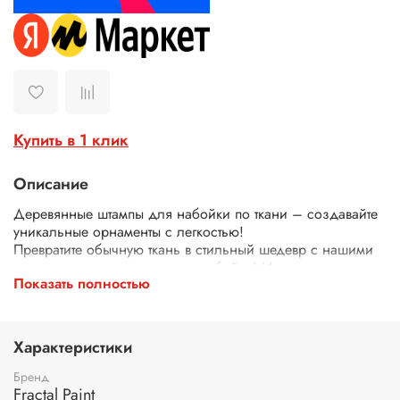
Купить в 1 клик
Описание
Деревянные штампы для набойки по ткани – создавайте
уникальные орнаменты с легкостью!
Превратите обычную ткань в стильный шедевр с нашими
деревянными штампами для набойки! Идеально
Показать полностью
подходят для декора одежды, текстиля, сумок, скатертей
и многого другого.
Почему выбирают наши штампы?
Экологичные – изготовлены из дерева.
Характеристики
Четкий оттиск – резные узоры и орнаменты гарантируют
аккуратный и красивый рисунок.
Бренд
Эргономичная форма для комфортного нанесения.
Fractal Paint