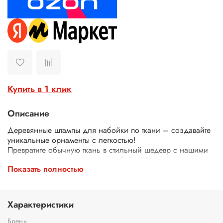
Купить в 1 клик
Описание
Деревянные штампы для набойки по ткани – создавайте
уникальные орнаменты с легкостью!
Превратите обычную ткань в стильный шедевр с нашими
деревянными штампами для набойки! Идеально
Показать полностью
подходят для декора одежды, текстиля, сумок, скатертей
и многого другого.
Почему выбирают наши штампы?
Экологичные – изготовлены из дерева.
Характеристики
Четкий оттиск – резные узоры и орнаменты гарантируют
аккуратный и красивый рисунок.
Бренд