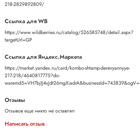
218-2829892809/
Ссылка для WB
https://www.wildberries.ru/catalog/526585748/detail.aspx?
targetUrl=GP
Ссылка для Яндекс.Маркета
https://market.yandex.ru/card/kombo-shtamp-derevyannyye-
217-218/4640817775?do-
waremd5=VH7bjIJ4xJdt26mgXiadrA&businessId=743839&ogV=
Отзывы
Отзывов еще никто не оставлял
Написать отзыв