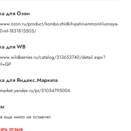
ка для Озон
/www.ozon.ru/product/kombo-zhidkih-patin-ammonit-lunnaya-
20-ml-1831815505/
ка для WB
//www.wildberries.ru/catalog/313653740/detail.aspx?
Url=GP
а для Яндекс.Маркета
//market.yandex.ru/pr/51054795006
вы
в еще никто не оставлял
ать отзыв