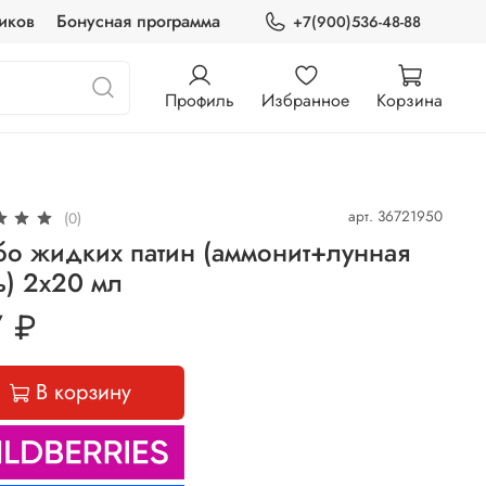
иков
Бонусная программа
+7(900)536-48-88
Профиль
Избранное
Корзина
арт.
36721950
(0)
бо жидких патин (аммонит+лунная
ь) 2х20 мл
 ₽
В корзину