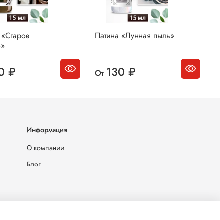
 «Cтарое
Патина «Лунная пыль»
П
о»
0 ₽
130 ₽
От
О
Информация
О компании
Блог