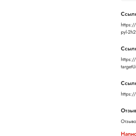
Ссыл
https:/
pyl-2h
Ссыл
https:
target
Ссылк
https:
Отзы
Отзыво
Напис