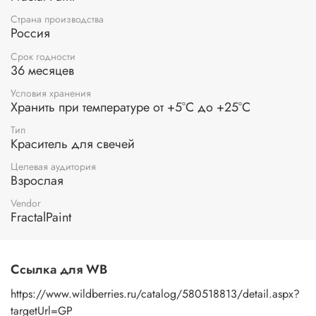
Широкая палитра оттенков — от глубоких тонов до нежных
пастельных нюансов.
Страна производства
Россия
Идеален для декоративных, ароматических и
Срок годности
тематических свечей — в том числе новогодних
36 месяцев
композиций с золотыми акцентами, природными
мотивами и праздничным сиянием!
Условия хранения
Хранить при температуре от +5°С до +25°С
Подарите своему воску душу цвета — зажгите
вдохновение!
Тип
Краситель для свечей
Целевая аудитория
Взрослая
Vendor
FractalPaint
Ссылка для WB
https://www.wildberries.ru/catalog/580518813/detail.aspx?
targetUrl=GP