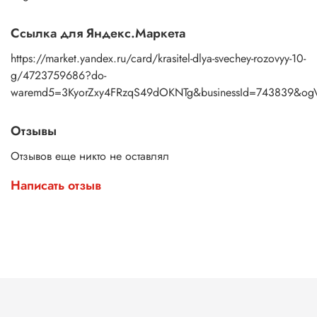
Ссылка для Яндекс.Маркета
https://market.yandex.ru/card/krasitel-dlya-svechey-rozovyy-10-
g/4723759686?do-
waremd5=3KyorZxy4FRzqS49dOKNTg&businessId=743839&og
Отзывы
Отзывов еще никто не оставлял
Написать отзыв