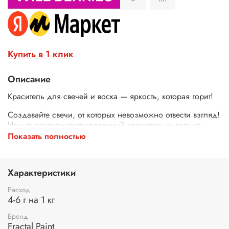
Купить в 1 клик
Описание
Краситель для свечей и воска — яркость, которая горит!
Создавайте свечи, от которых невозможно отвести взгляд!
Наш высококонцентрированный краситель идеально
растворяется в любом воске — соевом, пчелином,
Показать полностью
парафине — и дарит насыщенный, равномерный цвет.
Экономичный расход — для полного окрашивания 1 кг
Характеристики
основы достаточно 6 гр. красителя.
Расход
Стойкий цвет — не выцветает со временем и не теряет
4-6 г на 1 кг
яркости при горении
Безопасен и прост в использовании — не содержит
Бренд
вредных примесей, подходит для домашнего творчества.
Fractal Paint