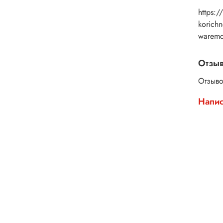
https:/
korich
warem
Отзы
Отзыво
Напис