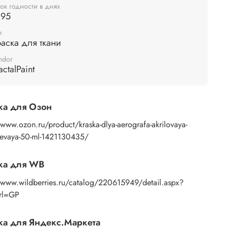
ок годности в днях
раф и расходные материалы для предотвращения
095
вания краски внутри инструмента.
п
льте себе полностью раскрыть свое творчество и
аска для ткани
вать невероятные произведения искусства с
ndor
ью наших акриловых красок по для аэрографа.
actalPaint
е уверены, что каждая ваша работа будет
ящим произведением искусства, которое привлечет
щение окружающих.
ка для Озон
/www.ozon.ru/product/kraska-dlya-aerografa-akrilovaya-
nevaya-50-ml-1421130435/
ка для WB
//www.wildberries.ru/catalog/220615949/detail.aspx?
Url=GP
а для Яндекс.Маркета