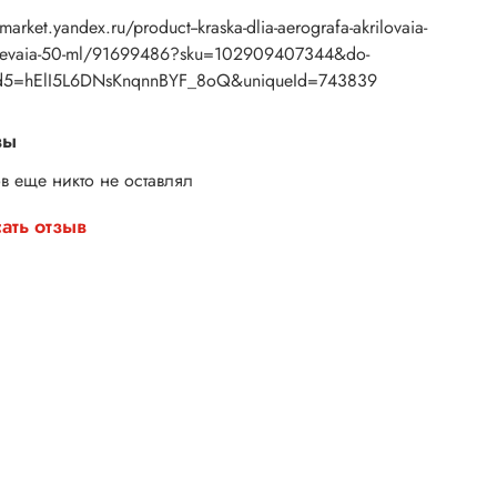
/market.yandex.ru/product--kraska-dlia-aerografa-akrilovaia-
nevaia-50-ml/91699486?sku=102909407344&do-
d5=hElI5L6DNsKnqnnBYF_8oQ&uniqueId=743839
вы
в еще никто не оставлял
ать отзыв