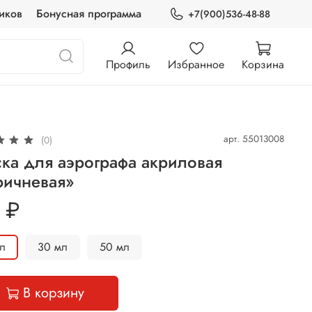
иков
Бонусная программа
+7(900)536-48-88
Профиль
Избранное
Корзина
арт.
55013008
(0)
ка для аэрографа акриловая
ричневая»
 ₽
л
30 мл
50 мл
В корзину