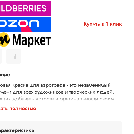
Купить в 1 клик
ание
овая краска для аэрографа - это незаменимый
умент для всех художников и творческих людей,
щих добавить яркости и оригинальности своим
ам. Акриловая краска для аэрографа является
ать полностью
а универсальным материалом, подходящим для
ания на различных поверхностях, таких как бумага,
 дерево, металл и пластик. Она также может быть
арактеристики
ьзована для покраски моделей, мебели,