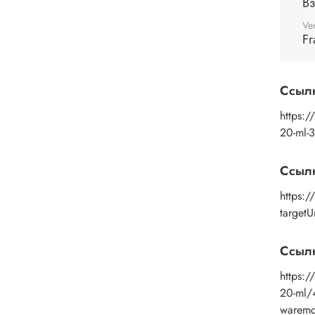
В
обесп
Ve
Идеал
Fr
- Деко
- Офор
Ссыл
- Созд
https:/
20-ml-
Подго
требуе
Ссыл
«Аммон
дерево
https:
target
Приме
Затем 
краску
Ссылк
Приобр
https:/
от
F
ra
20-ml/
насто
warem