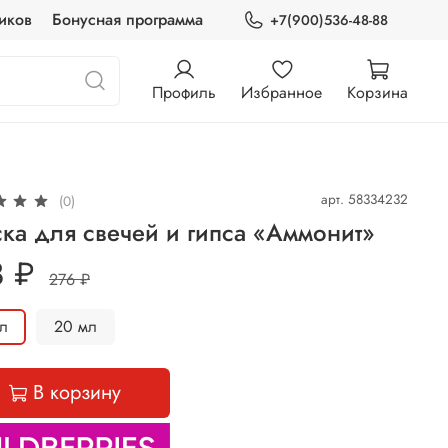
иков
Бонусная программа
+7(900)536-48-88
Профиль
Избранное
Корзина
арт.
58334232
(0)
ка для свечей и гипса «Аммонит»
8 ₽
276 ₽
л
20 мл
В корзину