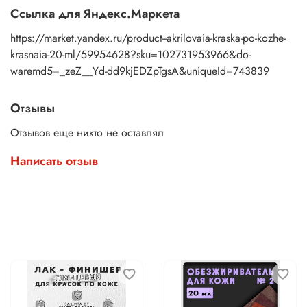
Ссылка для Яндекс.Маркета
Правила ухода за окрашенным изделием:
разрешена
ручная стирка; деликатная стирка в стиральной машинке
https://market.yandex.ru/product--akrilovaia-kraska-po-kozhe-
до 30 градусов (желательно при деликатной стирке
krasnaia-20-ml/59954628?sku=102731953966&do-
выворачивать на изнанку вещь). Запрещено использовать
waremd5=_zeZ__Yd-dd9kjEDZpTgsA&uniqueId=743839
абразивные материалы и отбеливающие средства. В
ассортименте есть наборы акриловых красок по коже и
ткани, которые будут отличным подарком на любой
Отзывы
праздник для творческого человека.
Отзывов еще никто не оставлял
Написать отзыв