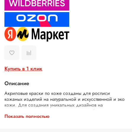
Купить в 1 клик
Описание
Акриловые краски по коже созданы для росписи
кожаных изделий на натуральной и искусственной и эко
кожи. Для создания уникальных дизайнов на
кроссовках, куртках, сумках, кошельках, обложках.
Показать полностью
Водостойкие краски акриловые для кожи представляют
собой колерованный состав, который прочно сцепляется
с кожаной поверхностью. Краски для кастомизации кожи