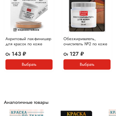
Акриловый лак-финишер
Обезжириватель,
для красок по коже
очиститель №2 по коже
143 ₽
127 ₽
От
От
Выбрать
Выбрать
Аналогичные товары