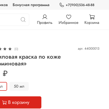
иков
Бонусная программа
+7(900)536-48-88
Профиль
Избранное
Корзина
арт.
44000013
(0)
ловая краска по коже
рминовая»
 ₽
 мл
50 мл
В корзину