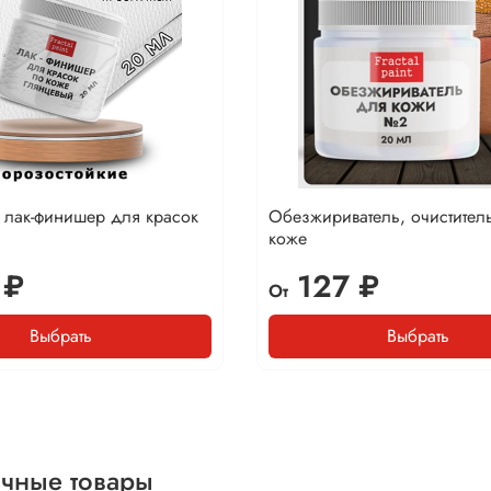
 лак-финишер для красок
Обезжириватель, очистител
коже
 ₽
127 ₽
От
Выбрать
Выбрать
чные товары