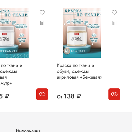
 по ткани и
Краска по ткани и
К
 одежды
обуви, одежды
о
вая
акриловая «Бежевая»
а
мутр»
5 ₽
138 ₽
От
О
Информация