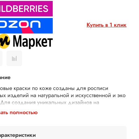
Купить в 1 клик
ание
овые краски по коже созданы для росписи
ых изделий на натуральной и искусственной и эко
 Для создания уникальных дизайнов на
овках, куртках, сумках, кошельках, обложках.
ать полностью
тойкие краски акриловые для кожи представляют
 колерованный состав, который прочно сцепляется
аной поверхностью. Краски для кастомизации
арактеристики
быстро сохнут, не трескаются при высыхании, не