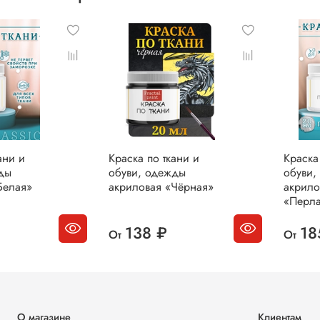
ани и
Краска по ткани и
Краска
ды
обуви, одежды
обуви,
Белая»
акриловая «Чёрная»
акрило
«Перла
138 ₽
18
От
От
О магазине
Клиентам