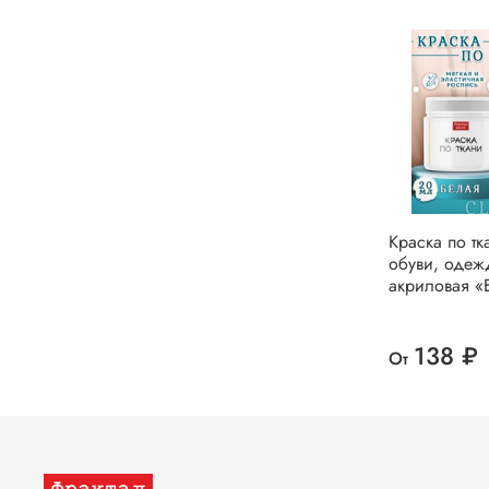
Краска по тк
обуви, одеж
акриловая «
138 ₽
От