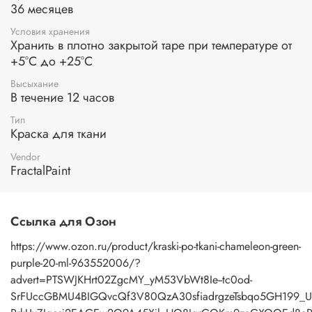
Ваше изделие минимум на 12 часов.Для закрепления
36 месяцев
рисунка на ткани, необходимо прогладить ее с
изнаночной стороны или с лицевой через пергамент
Условия хранения
горячим утюгом без пара.
Хранить в плотно закрытой таре при температуре от
+5°С до +25°С
Высыхание
В течение 12 часов
Тип
Краска для ткани
Vendor
FractalPaint
Ссылка для Озон
https://www.ozon.ru/product/kraski-po-tkani-chameleon-green-
purple-20-ml-963552006/?
advert=PTSWJKHrt02ZgcMY_yM53VbWt8Ie--tc0od-
SrFUccGBMU4BIGQvcQf3V80QzA30sfiadrgzeTsbqo5GH199_U