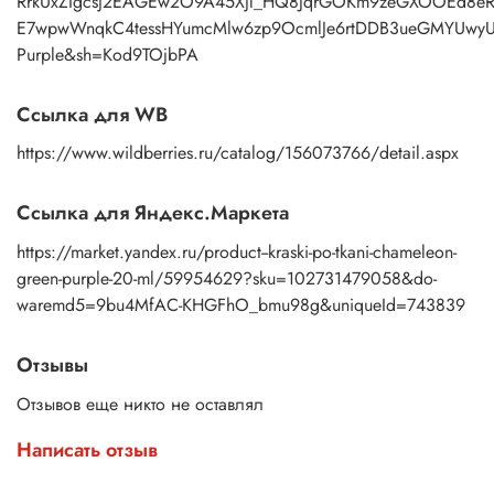
RrkUxZIgcsj2EAGEw2O9A45Xjl_HQ8JqrGOKm9zeGXOOEd8eRTd
E7wpwWnqkC4tessHYumcMlw6zp9OcmlJe6rtDDB3ueGMYUwyU5
Purple&sh=Kod9TOjbPA
Ссылка для WB
https://www.wildberries.ru/catalog/156073766/detail.aspx
Ссылка для Яндекс.Маркета
https://market.yandex.ru/product--kraski-po-tkani-chameleon-
green-purple-20-ml/59954629?sku=102731479058&do-
waremd5=9bu4MfAC-KHGFhO_bmu98g&uniqueId=743839
Отзывы
Отзывов еще никто не оставлял
Написать отзыв