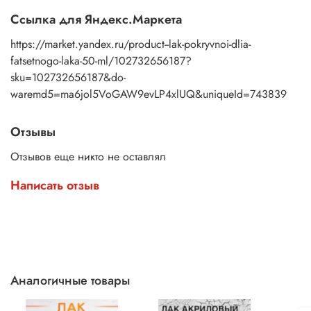
Ссылка для Яндекс.Маркета
https://market.yandex.ru/product--lak-pokryvnoi-dlia-
fatsetnogo-laka-50-ml/102732656187?
sku=102732656187&do-
waremd5=ma6jol5VoGAW9evLP4xlUQ&uniqueId=743839
Отзывы
Отзывов еще никто не оставлял
Написать отзыв
Аналогичные товары