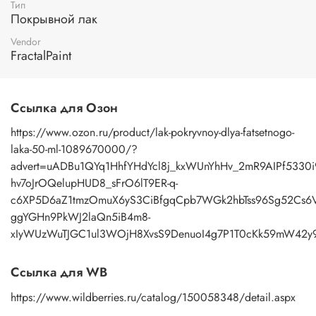
Тип
мл. Закажите его прямо сейчас и начните творить
Покрывной лак
удивительные произведения искусства!
Vendor
FractalPaint
Ссылка для Озон
https://www.ozon.ru/product/lak-pokryvnoy-dlya-fatsetnogo-
laka-50-ml-1089670000/?
advert=uADBu1QYq1HhfYHdYcl8j_kxWUnYhHv_2mR9AIPf5330i
hv7oJrOQelupHUD8_sFrO6lT9ER-q-
c6XP5D6aZ1tmzOmuX6yS3CiBfgqCpb7WGk2hbTss96Sg52Cs6V
ggYGHn9PkWJ2laQn5iB4m8-
xIyWUzWuTJGC1ul3WOjH8XvsS9DenuoI4g7P1T0cKk59mW42y922
Ссылка для WB
https://www.wildberries.ru/catalog/150058348/detail.aspx