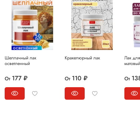
Шеллачный лак
Кракелюрный лак
Лак для
осветленный
матовы
177 ₽
110 ₽
13
От
От
От