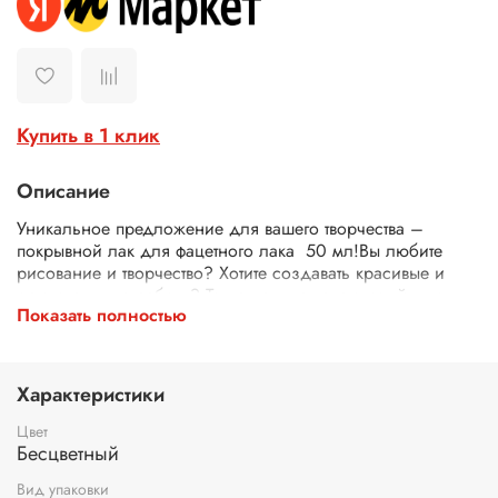
Купить в 1 клик
Описание
Уникальное предложение для вашего творчества –
покрывной лак для фацетного лака
50 мл!Вы любите
рисование и творчество? Хотите создавать красивые и
оригинальные работы? Тогда наш лак акриловый для
Показать полностью
фацетного лака 50 мл - идеальный выбор для вас! Наш
лак является незаменимым инструментом для создания
уникальных произведений и подчеркивания красоты
ваших работ. Он подходит для использования на
Характеристики
различных поверхностях, таких как дерево, картон, стекло
и пластик
Цвет
Бесцветный
Лак покрывной 50 мл имеет высокую степень прочности и
стойкости к внешним воздействиям. Он защищает вашу
Вид упаковки