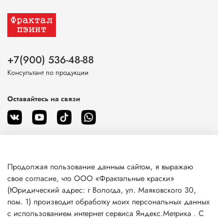
сосновый живичный натуральный из сосновой смолы,
пигменты, УФ-фильтр, бентонитовые глины, сиккативы без
свинца (ускорители сушки), защитные противогрибковые
добавки.
Состав продукции для внутренних работ:
+7(900) 536-48-88
Консультант по продукции
Масло льняное, канифоль сосновая живичная, скипидар
живичный из сосновой смолы, пигменты,
микронизированный карнаубский воск, воск пчелиный,
Оставайтесь на связи
бентонитовые глины, (ускорители сушки).
Состав продукции "УЛЬТРА" работ:
Масло льняное, канифоль сосновая живичная, скипидар
сосновый живичный из сосновой смолы, пигменты, УФ-
фильтр, воск карнаубский, воск пчелиный, бентонитовые
Продолжая пользование данным сайтом, я выражаю
глины, (ускорители сушки), защитные противогрибковые
О магазине
добавки.
свое согласие, что ООО «Фрактальные краски»
(Юридический адрес: г Вологда, ул. Маяковского 30,
пом. 1) производит обработку моих персональных данных
Клиентам
Подготовка поверхности:
с использованием интернет сервиса Яндекс.Метрика . С