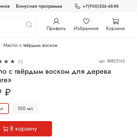
иков
Бонусная программа
+7(900)536-48-88
Профиль
Избранное
Корзина
Масло с твёрдым воском
арт.
88823145
(0)
ло с твёрдым воском для дерева
нге»
9 ₽
мл
100 мл
В корзину