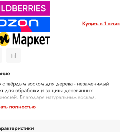
Купить в 1 клик
ание
 с твёрдым воском для дерева - незаменимый
кт для обработки и защиты деревянных
хностей. Благодаря натуральным воскам,
щим в состав продукта, поверхность древесины
ать полностью
вится гладкой, приятной на ощупь, легко
уется, повышается устойчивость к истиранию, оно
ает высокой проникающей способностью, что
арактеристики
ляет достичь равномерного пропитывания дерева